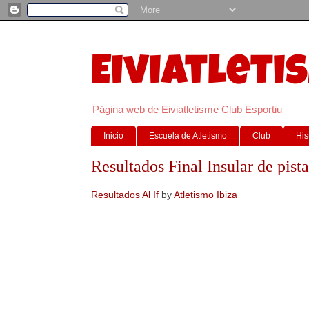
Eiviatleti
Página web de Eiviatletisme Club Esportiu
Inicio
Escuela de Atletismo
Club
His
Resultados Final Insular de pista
Resultados Al If
by
Atletismo Ibiza