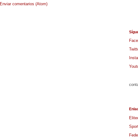
Enviar comentarios (Atom)
Sígu
Face
Twitt
Inst
Yout
cont
Enla
Elite
Spor
Feder