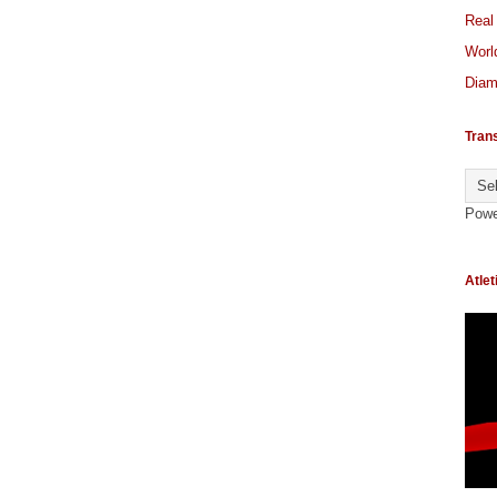
Real
World
Diam
Tran
Powe
Atlet