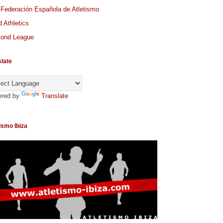
 Federación Española de Atletismo
 Athletics
ond League
slate
red by
Translate
ismo Ibiza