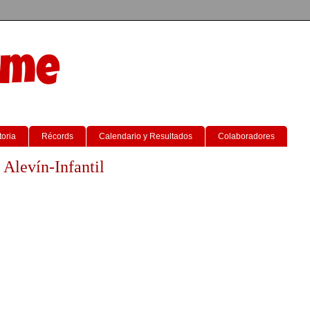
sme
toria
Récords
Calendario y Resultados
Colaboradores
 Alevín-Infantil