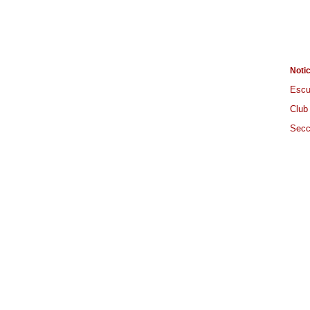
Noti
Escu
Club
Secc