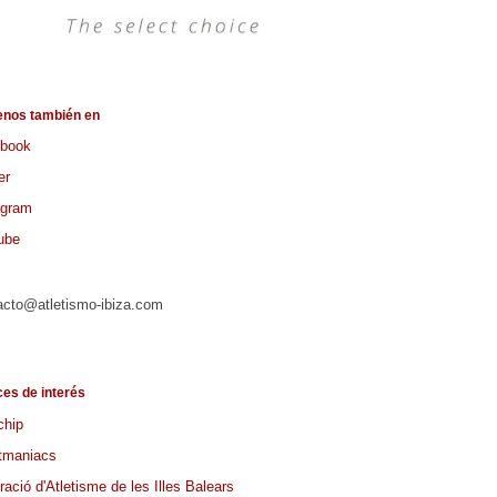
enos también en
book
er
agram
ube
acto@atletismo-ibiza.com
ces de interés
chip
tmaniacs
ació d'Atletisme de les Illes Balears