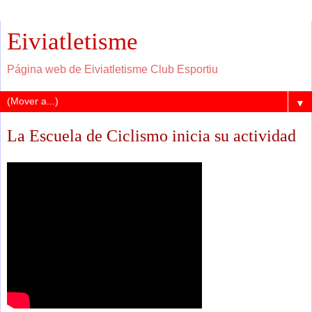
Eiviatletisme
Página web de Eiviatletisme Club Esportiu
▼
La Escuela de Ciclismo inicia su actividad