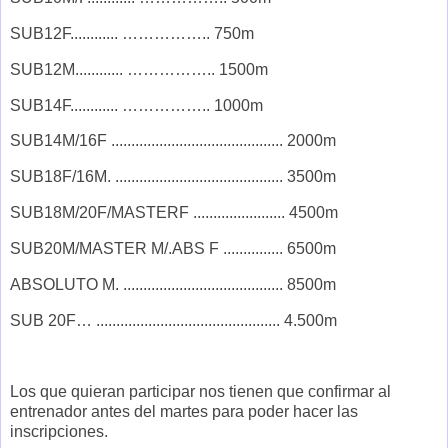
SUB12F............ …………….. 750m
SUB12M............ …………….. 1500m
SUB14F............ …………….. 1000m
SUB14M/16F ........................................... 2000m
SUB18F/16M. .......................................... 3500m
SUB18M/20F/MASTERF ....................... 4500m
SUB20M/MASTER M/.ABS F ............... 6500m
ABSOLUTO M. ........................................ 8500m
SUB 20F… .............................................. 4.500m
Los que quieran participar nos tienen que confirmar al
entrenador antes del martes para poder hacer las
inscripciones.