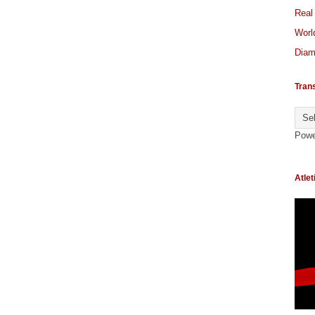
Real
World
Diam
Tran
Powe
Atlet