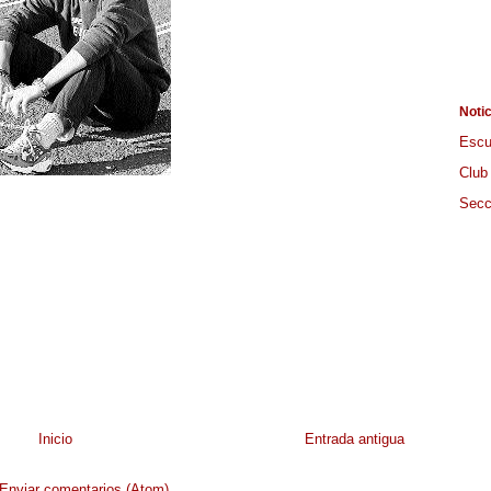
Noti
Escu
Club
Secc
Inicio
Entrada antigua
Enviar comentarios (Atom)