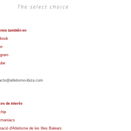
enos también en
book
er
agram
ube
acto@atletismo-ibiza.com
ces de interés
chip
tmaniacs
ació d'Atletisme de les Illes Balears