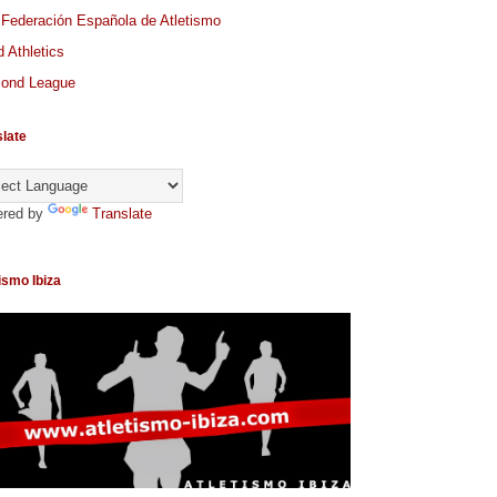
 Federación Española de Atletismo
 Athletics
ond League
slate
red by
Translate
ismo Ibiza