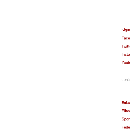
Sígu
Face
Twitt
Inst
Yout
cont
Enla
Elite
Spor
Feder