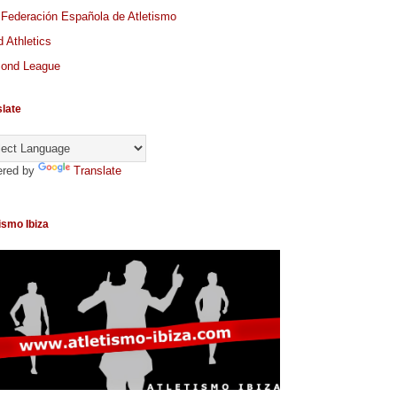
 Federación Española de Atletismo
 Athletics
ond League
slate
red by
Translate
ismo Ibiza