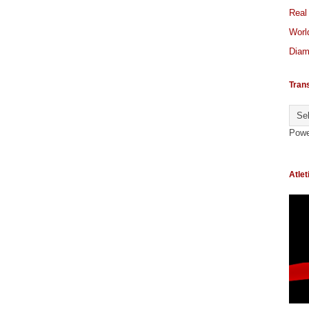
Real
World
Diam
Tran
Powe
Atlet