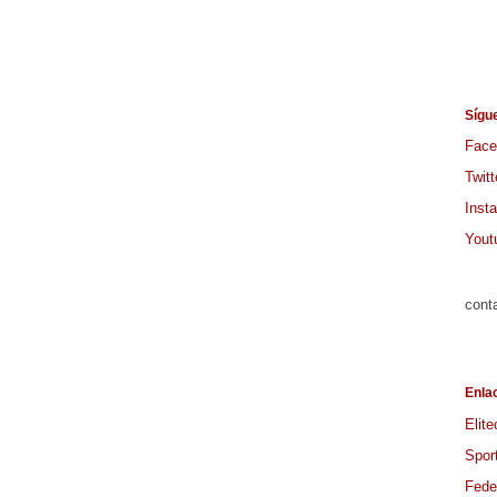
Sígu
Face
Twitt
Inst
Yout
cont
Enla
Elite
Spor
Feder