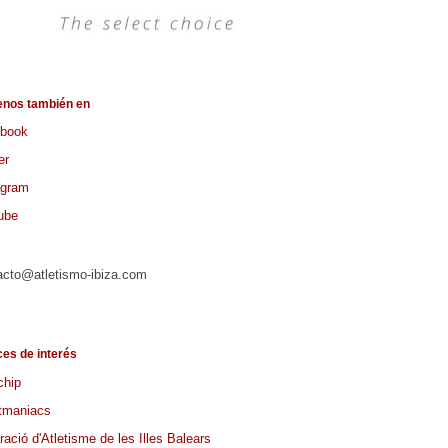
enos también en
book
er
agram
ube
acto@atletismo-ibiza.com
ces de interés
chip
tmaniacs
ació d'Atletisme de les Illes Balears