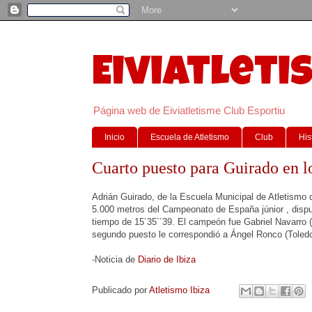
Eiviatleti
Página web de Eiviatletisme Club Esportiu
Inicio
Escuela de Atletismo
Club
His
Cuarto puesto para Guirado en 
­Adrián Guirado, de la Escuela Municipal de Atletismo d
5.000 metros del Campeonato de España júnior , disputad
tiempo de 15´35´´39. El campeón fue Gabriel Navarro (P
segundo puesto le correspondió a Ángel Ronco (Toledo)
-Noticia de
Diario de Ibiza
Publicado por
Atletismo Ibiza