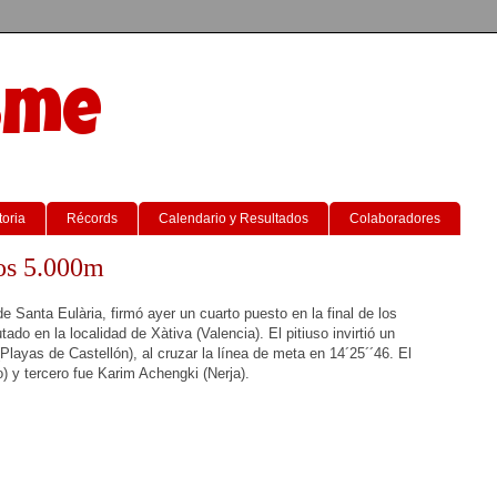
sme
toria
Récords
Calendario y Resultados
Colaboradores
los 5.000m
e Santa Eulària, firmó ayer un cuarto puesto en la final de los
o en la localidad de Xàtiva (Valencia). El pitiuso invirtió un
layas de Castellón), al cruzar la línea de meta en 14´25´´46. El
 y tercero fue Karim Achengki (Nerja).