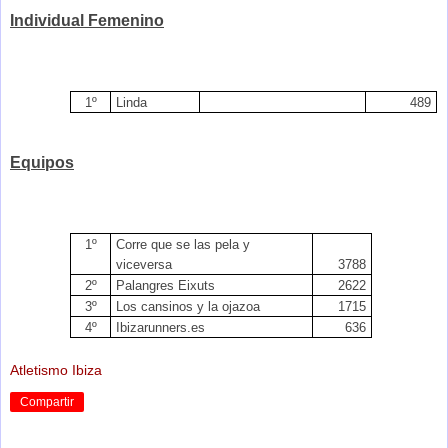
Individual Femenino
1º
Linda
489
Equipos
1º
Corre que se las pela y
viceversa
3788
2º
Palangres Eixuts
2622
3º
Los cansinos y la ojazoa
1715
4º
Ibizarunners.es
636
Atletismo Ibiza
Compartir