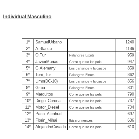
Individual Masculino
1º
SamuelUrbano
1240
2º
A.Blanco
1186
3º
O.Tur
959
Palangres Eixuts
4º
JavierMurias
947
Corre que se las pela
5º
G.Alemany
859
Los cansinos y la ojazos
6º
Toni_Tur
862
Palangres Eixuts
7º
Limo(DC-10)
856
Los cansinos y la ojazos
8º
Griba
801
Palangres Eixuts
9º
Marquitos
790
Corre que se las pela
10º
Diego_Corona
737
Corre que se las pela
11º
Motor_Diesel
704
Corre que se las pela
12º
Paco_Alcahud
697
13º
Florin_Mihai
636
Ibizarunners.es
14º
AlejandroCasado
610
Corre que se las pela