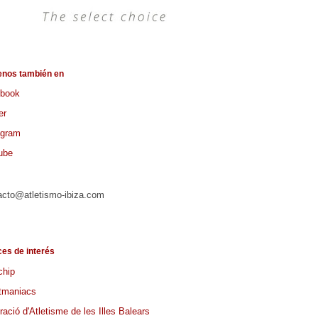
enos también en
book
er
agram
ube
acto@atletismo-ibiza.com
ces de interés
chip
tmaniacs
ació d'Atletisme de les Illes Balears