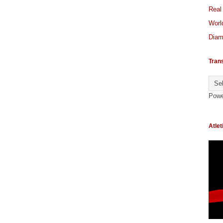
Real
World
Diam
Tran
Powe
Atlet