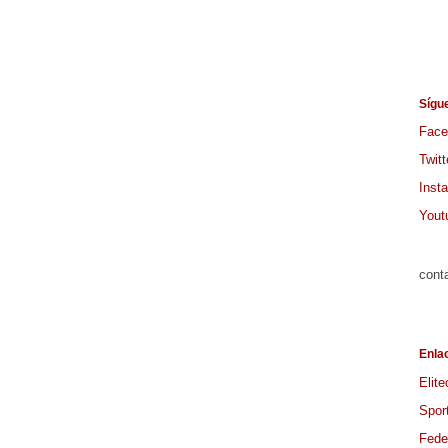
Sígu
Face
Twitt
Inst
Yout
cont
Enla
Elite
Spor
Feder