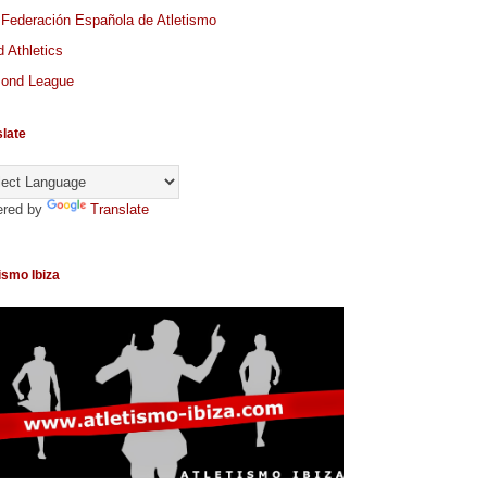
 Federación Española de Atletismo
 Athletics
ond League
slate
red by
Translate
ismo Ibiza