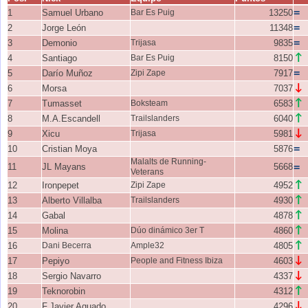
=
1
Samuel Urbano
Bar Es Puig
13250
=
2
Jorge León
11348
=
3
Demonio
Trijasa
9835
↑
4
Santiago
Bar Es Puig
8150
=
5
Darío Muñoz
Zipi Zape
7917
↓
6
Morsa
7037
↑
7
Tumasset
Boksteam
6583
↑
8
M.A.Escandell
Trailslanders
6040
↓
9
Xicu
Trijasa
5981
=
10
Cristian Moya
5876
Malalts de Running-
=
11
JL Mayans
5668
Veterans
↑
12
Ironpepet
Zipi Zape
4952
↑
13
Alberto Villalba
Trailslanders
4930
↑
14
Gabal
4878
↑
15
Molina
Dúo dinámico 3er T
4860
↑
16
Dani Becerra
Ample32
4805
↓
17
Pepiyo
People and Fitness Ibiza
4603
↓
18
Sergio Navarro
4337
↑
19
Teknorobin
4312
↓
20
F.Javier Aguado
4296