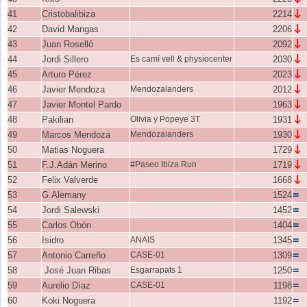
↓
41
Cristobalibiza
2214
↓
42
David Mangas
2206
↓
43
Juan Roselló
2092
↓
44
Jordi Sillero
Es camí vell & physiocenter
2030
↓
45
Arturo Pérez
2023
↓
46
Javier Mendoza
Mendozalanders
2012
↓
47
Javier Montel Pardo
1963
↓
48
Pakilian
Olivia y Popeye 3T
1931
↓
49
Marcos Mendoza
Mendozalanders
1930
↓
50
Matias Noguera
1729
↓
51
F.J.Adán Merino
#Paseo Ibiza Run
1719
↓
52
Felix Valverde
1668
=
53
G.Alemany
1524
=
54
Jordi Salewski
1452
=
55
Carlos Obón
1404
=
56
Isidro
ANAIS
1345
=
57
Antonio Carreño
CASE-01
1309
=
58
José Juan Ribas
Esgarrapats 1
1250
=
59
Aurelio Díaz
CASE-01
1198
=
60
Koki Noguera
1192