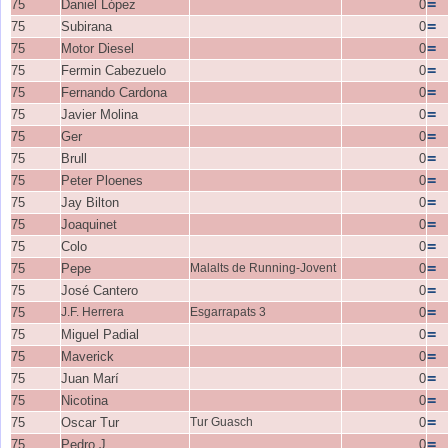
=
75
Daniel López
0
=
75
Subirana
0
=
75
Motor Diesel
0
=
75
Fermin Cabezuelo
0
=
75
Fernando Cardona
0
=
75
Javier Molina
0
=
75
Ger
0
=
75
Brull
0
=
75
Peter Ploenes
0
=
75
Jay Bilton
0
=
75
Joaquinet
0
=
75
Colo
0
=
75
Pepe
Malalts de Running-Jovent
0
=
75
José Cantero
0
=
75
J.F. Herrera
Esgarrapats 3
0
=
75
Miguel Padial
0
=
75
Maverick
0
=
75
Juan Marí
0
=
75
Nicotina
0
=
75
Oscar Tur
Tur Guasch
0
=
75
Pedro J.
0