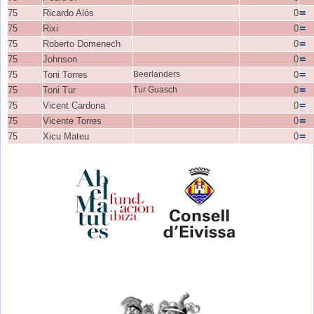
=
75
Ricardo Alós
0
=
75
Rixi
0
=
75
Roberto Domenech
0
=
75
Johnson
0
=
75
Toni Torres
Beerlanders
0
=
75
Toni Tur
Tur Guasch
0
=
75
Vicent Cardona
0
=
75
Vicente Torres
0
=
75
Xicu Mateu
0