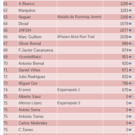
=
61
A.Blanco
1185
=
62
Marquitos
1181
=
63
Noguer
Malalts de Running-Jovent
1166
=
64
Divad
1078
=
65
JHFDH
1077
=
66
Marc Guillem
#Paseo Ibiza Run Trail
1039
=
67
Oliver Bernal
989
=
68
F.Javier Casanueva
974
=
69
VicenteMatzi
951
=
70
Antonio Bernal
920
=
71
Daniel Viñes
871
=
72
Julio Rodríguez
832
=
73
Miguel Gor
786
=
74
El presi
Esgarrapats 1
675
=
75
Alberto Sáez
0
=
75
Alfonso López
Esgarrapats 3
0
=
75
Antnio Serra
0
=
75
Antonio Torres
0
=
75
Carlos Meléndez
0
=
75
C.Torres
0