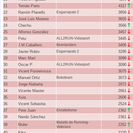
↑
21
Tomás Paris
4117
↓
22
Ramón Planells
Esgarrapats 2
3856
↓
23
José Luis Moreno
3655
↑
24
Chechu
3566
↓
25
Alfonso González
3457
↓
26
Petu
ALL2RUN-Vidasport
3445
↓
27
J.M.Caballero
Beerlanders
3406
↓
28
Javier Rubio
Esgarrapats 2
3295
↓
29
Marc Marí
3099
↓
30
Oscar P.
ALL2RUN-Vidasport
3090
↓
31
Vicent Fisioeivissa
3075
↓
32
Manuel Ortiz
Boksteam
3073
↓
33
Jorge Alabarta
2972
↓
34
Vicente Master
2661
↓
35
Xuia
2606
↓
36
Vicent Sebastia
2524
↑
37
Pere Juan
Eiviatletisme
2362
↓
38
Nando Sánchez
2361
Malalts de Running-
39
Muler
2252
↑
Veterans
↓
40
Kiko
2220