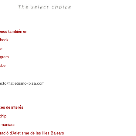
enos también en
book
er
agram
ube
acto@atletismo-ibiza.com
ces de interés
chip
tmaniacs
ació d'Atletisme de les Illes Balears