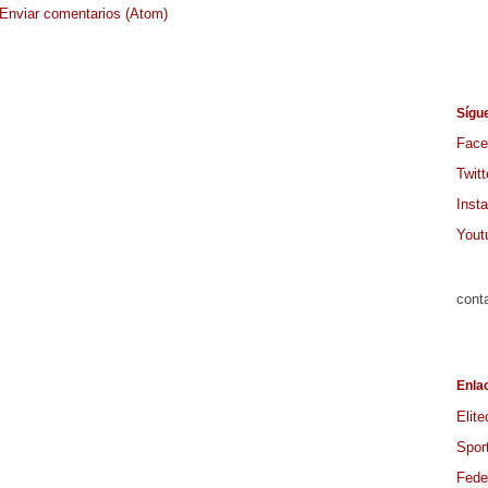
Enviar comentarios (Atom)
Sígu
Face
Twitt
Inst
Yout
cont
Enla
Elite
Spor
Feder