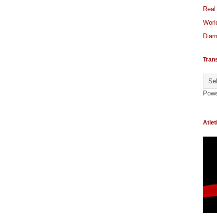
Real
World
Diam
Tran
Powe
Atlet