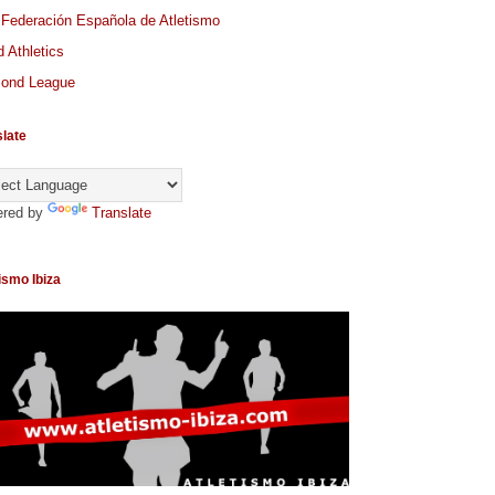
 Federación Española de Atletismo
 Athletics
ond League
slate
red by
Translate
ismo Ibiza