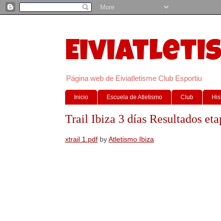
Eiviatleti
Página web de Eiviatletisme Club Esportiu
Inicio
Escuela de Atletismo
Club
His
Trail Ibiza 3 días Resultados eta
xtrail 1.pdf
by
Atletismo Ibiza