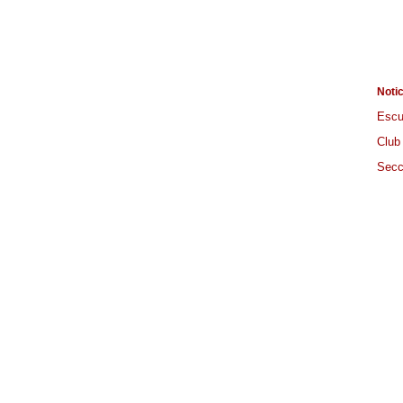
Noti
Escu
Club
Secc