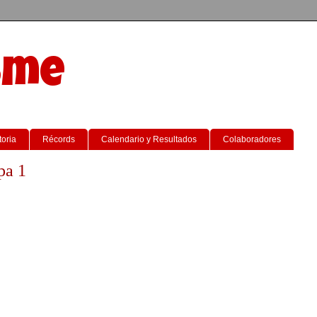
sme
toria
Récords
Calendario y Resultados
Colaboradores
pa 1