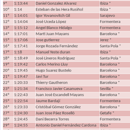
9º
1:13:44
Daniel Gonzalez Alvarez
Ibiza *
10º
1:14
Esteban de las Hera Rusiñol
Ibiza *
11º
1:14:01
Igor Yovanovitch Gil
Sarajevo
12º
1:14:04
José Uceda López
Formentera
13º
1:15:12
Angel Blanco Hidalgo
Formentera
14º
1:17:01
Marti Juan Mayans
Barcelona *
15º
1:17:06
Jose gutierrez
Jerez *
16º
1:17:41
Jorge Rozada Fernández
Santa Pola *
17º
1:18
Manuel Yeste duran
Ibiza *
18º
1:18:49
José Lineros Rodríguez
Santa Pola *
19º
1:19:42
Carlos Merino Lluy
Barcelona *
20º
1:19:45
Hugo Suarez Bustelo
Barcelona *
21º
1:19:47
Javi Tur
Barcelona *
22º
1:20:33
Thierry Gautheron
Barcelona *
23º
1:21:34
Francisco Javier Casanueva
Sevilla *
24º
1:22:43
Juan José Escandell Mayans
Barcelona *
25º
1:22:54
Jaume Bardají
Formentera
26º
1:23:33
Cristóbal Gómez González
Barcelona *
27º
1:24:30
Juan Jose Páez Roselló
Getafe *
28º
1:24:45
Dani Becerra Torres
Formentera
29º
1:24:55
Antonio Daniel Fernández Cardona
Ibiza *