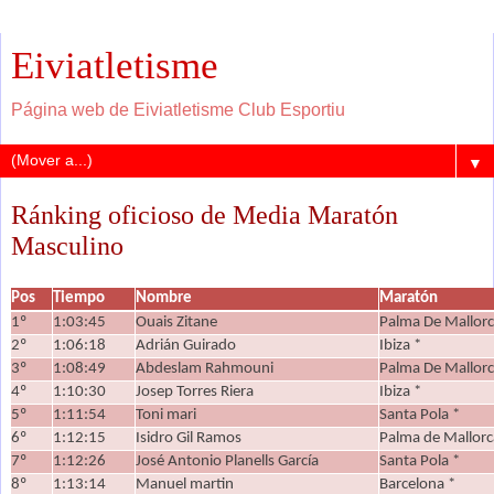
Eiviatletisme
Página web de Eiviatletisme Club Esportiu
▼
Ránking oficioso de Media Maratón
Masculino
Pos
Tiempo
Nombre
Maratón
1º
1:03:45
Ouais Zitane
Palma De Mallorc
2º
1:06:18
Adrián Guirado
Ibiza *
3º
1:08:49
Abdeslam Rahmouni
Palma De Mallorc
4º
1:10:30
Josep Torres Riera
Ibiza *
5º
1:11:54
Toni mari
Santa Pola *
6º
1:12:15
Isidro Gil Ramos
Palma de Mallorc
7º
1:12:26
José Antonio Planells García
Santa Pola *
8º
1:13:14
Manuel martin
Barcelona *