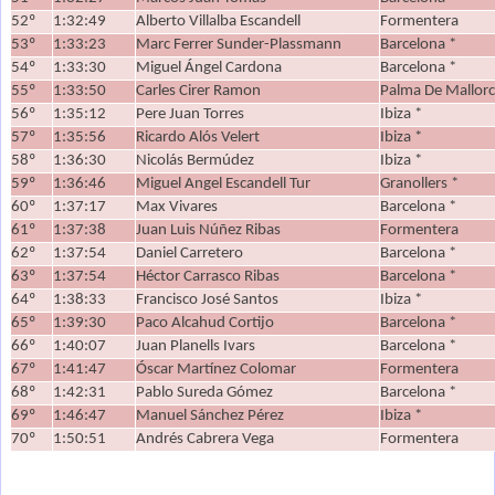
52º
1:32:49
Alberto Villalba Escandell
Formentera
53º
1:33:23
Marc Ferrer Sunder-Plassmann
Barcelona *
54º
1:33:30
Miguel Ángel Cardona
Barcelona *
55º
1:33:50
Carles Cirer Ramon
Palma De Mallorc
56º
1:35:12
Pere Juan Torres
Ibiza *
57º
1:35:56
Ricardo Alós Velert
Ibiza *
58º
1:36:30
Nicolás Bermúdez
Ibiza *
59º
1:36:46
Miguel Angel Escandell Tur
Granollers *
60º
1:37:17
Max Vivares
Barcelona *
61º
1:37:38
Juan Luis Núñez Ribas
Formentera
62º
1:37:54
Daniel Carretero
Barcelona *
63º
1:37:54
Héctor Carrasco Ribas
Barcelona *
64º
1:38:33
Francisco José Santos
Ibiza *
65º
1:39:30
Paco Alcahud Cortijo
Barcelona *
66º
1:40:07
Juan Planells Ivars
Barcelona *
67º
1:41:47
Óscar Martínez Colomar
Formentera
68º
1:42:31
Pablo Sureda Gómez
Barcelona *
69º
1:46:47
Manuel Sánchez Pérez
Ibiza *
70º
1:50:51
Andrés Cabrera Vega
Formentera