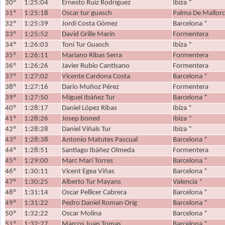
30º
1:25:04
Ernesto Ruiz Rodriguez
Ibiza *
31º
1:25:18
Oscar tur guasch
Palma De Mallorc
32º
1:25:39
Jordi Costa Gómez
Barcelona *
33º
1:25:52
David Grille Marin
Formentera
34º
1:26:03
Toni Tur Guasch
Ibiza *
35º
1:26:11
Mariano Ribas Serra
Formentera
36º
1:26:26
Javier Rubio Cantisano
Formentera
37º
1:27:02
Vicente Cardona Costa
Barcelona *
38º
1:27:16
Darío Muñoz Pérez
Formentera
39º
1:27:50
Miguel Ibáñez Tur
Barcelona *
40º
1:28:17
Daniel López Ribas
Ibiza *
41º
1:28:26
Josep boned
Ibiza *
42º
1:28:28
Daniel Viñals Tur
Ibiza *
43º
1:28:38
Antonio Matutes Pascual
Barcelona *
44º
1:28:51
Santiago Ibáñez Olmeda
Formentera
45º
1:29:00
Marc Marí Torres
Barcelona *
46º
1:30:11
Vicent Egea Viñas
Barcelona *
47º
1:30:25
Alberto Tur Mayans
Valencia *
48º
1:31:14
Oscar Pellicer Cabrera
Barcelona *
49º
1:31:22
Pedro Daniel Roman Orig
Barcelona *
50º
1:32:22
Oscar Molina
Barcelona *
51º
1:32:27
Marcos Juan Tomas
Barcelona *