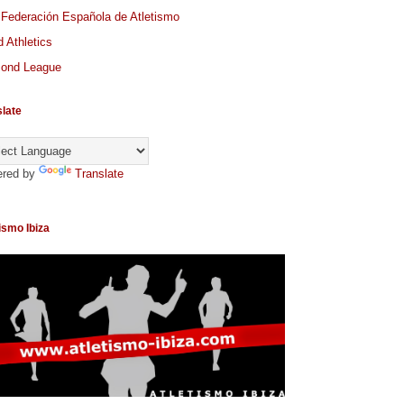
 Federación Española de Atletismo
 Athletics
ond League
slate
red by
Translate
ismo Ibiza