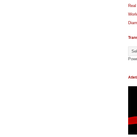
Real
World
Diam
Tran
Powe
Atlet