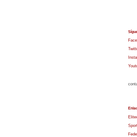
Sígu
Face
Twitt
Inst
Yout
cont
Enla
Elite
Spor
Feder