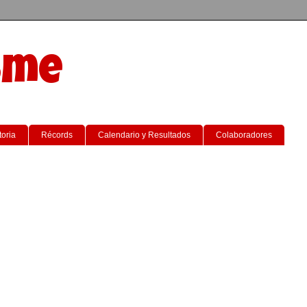
sme
toria
Récords
Calendario y Resultados
Colaboradores