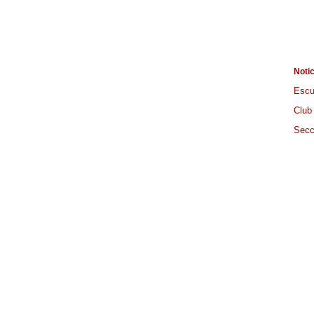
Noti
Escu
Club
Secc