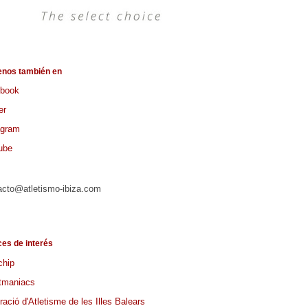
enos también en
book
er
agram
ube
acto@atletismo-ibiza.com
ces de interés
chip
tmaniacs
ació d'Atletisme de les Illes Balears