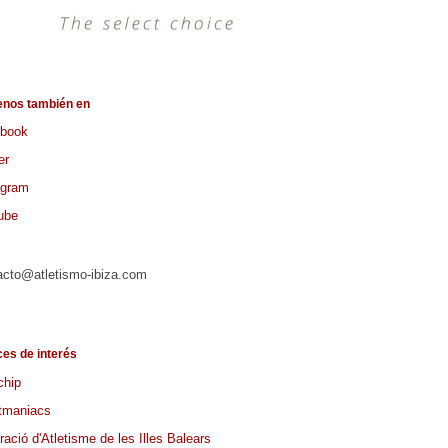
enos también en
book
er
agram
ube
acto@atletismo-ibiza.com
ces de interés
chip
tmaniacs
ació d'Atletisme de les Illes Balears