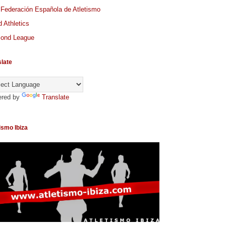
 Federación Española de Atletismo
 Athletics
ond League
slate
red by
Translate
ismo Ibiza