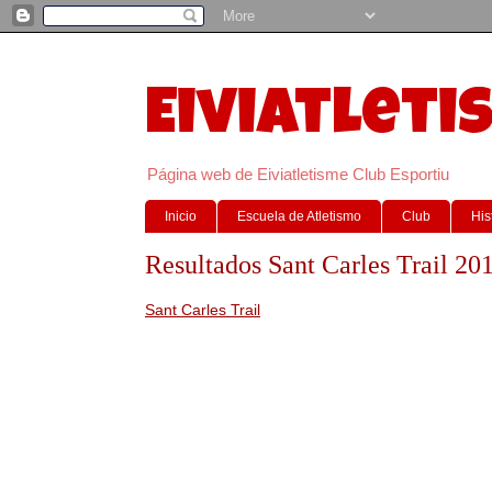
Eiviatleti
Página web de Eiviatletisme Club Esportiu
Inicio
Escuela de Atletismo
Club
His
Resultados Sant Carles Trail 20
Sant Carles Trail