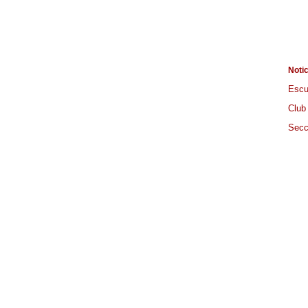
Noti
Escu
Club
Secc