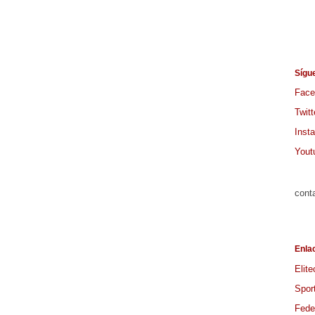
Sígu
Face
Twitt
Inst
Yout
cont
Enla
Elite
Spor
Feder