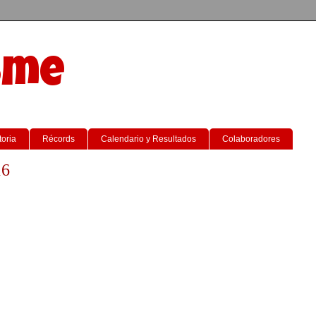
sme
toria
Récords
Calendario y Resultados
Colaboradores
16