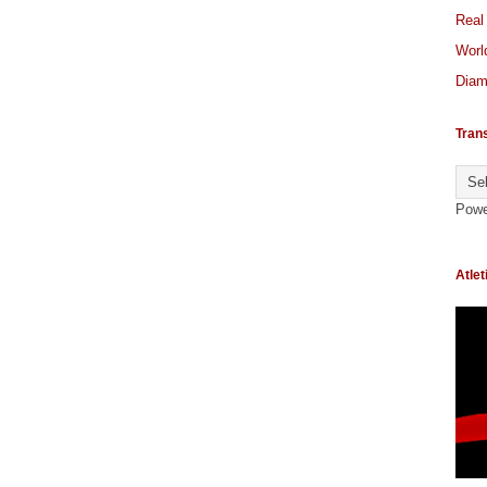
Real
World
Diam
Tran
Powe
Atlet