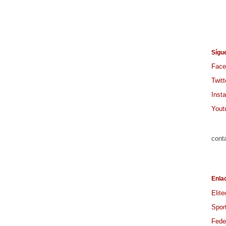
Sígu
Face
Twitt
Inst
Yout
cont
Enla
Elite
Spor
Feder