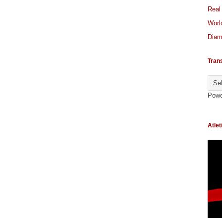
Real
World
Diam
Tran
Powe
Atlet