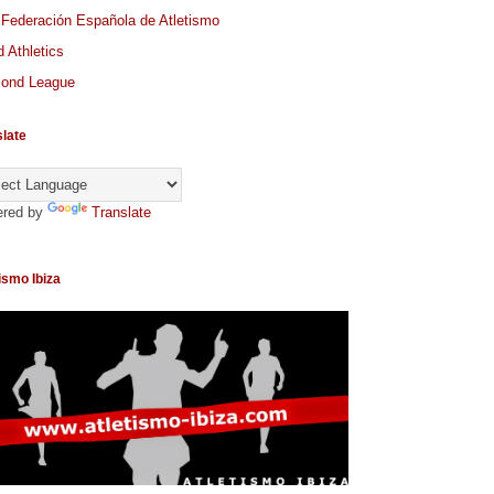
 Federación Española de Atletismo
 Athletics
ond League
slate
red by
Translate
ismo Ibiza