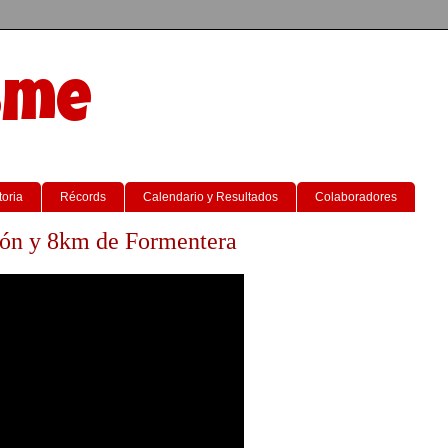
sme
toria
Récords
Calendario y Resultados
Colaboradores
tón y 8km de Formentera