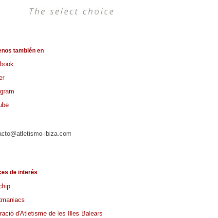
enos también en
book
er
agram
ube
acto@atletismo-ibiza.com
ces de interés
chip
tmaniacs
ació d'Atletisme de les Illes Balears