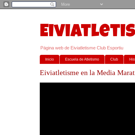
Eiviatleti
Página web de Eiviatletisme Club Esportiu
Inicio
Escuela de Atletismo
Club
His
Eiviatletisme en la Media Mara