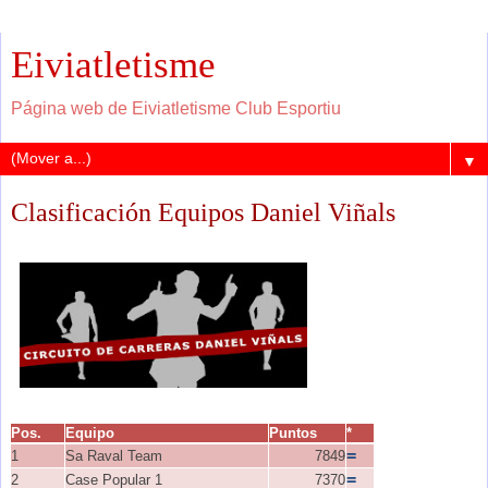
Eiviatletisme
Página web de Eiviatletisme Club Esportiu
▼
Clasificación Equipos Daniel Viñals
Pos.
Equipo
Puntos
*
=
1
Sa Raval Team
7849
=
2
Case Popular 1
7370