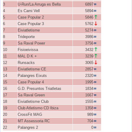
=
3
U-Run/La Arruga es Bella
6897
=
4
Es Cami Vell
5894
↑
5
Case Popular 2
5846
↓
6
Case Popular 3
5762
=
7
Eiviatletisme
5274
=
8
Trideporte
3986
=
9
Sa Raval Power
3756
↑
10
Fisioeivissa
3432
↑
11
MAL D K +
3239
↓
12
Runsacks
3065
=
13
Eiviatletisme CE
2857
=
14
Palangres Eixuts
2320
=
15
Case Popular 4
1995
=
16
G.D. Presuntos Triatletas
1834
=
17
Sa Raval Green
1667
=
18
Eiviatletisme Club
1555
=
19
Club Atletismo CD Ibiza
1358
=
20
CrossFit MAG
989
=
21
MT Assessoria RC
704
=
22
Palangres 2
0