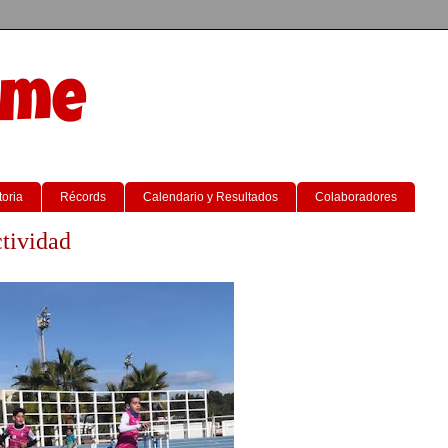
sme
toria
Récords
Calendario y Resultados
Colaboradores
ctividad