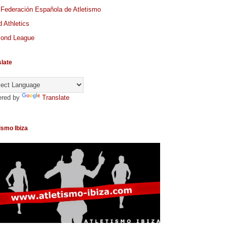
 Federación Española de Atletismo
 Athletics
ond League
slate
red by
Translate
ismo Ibiza