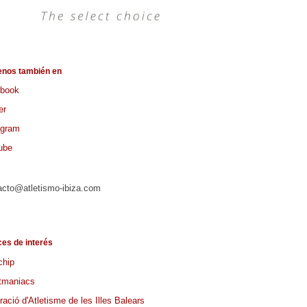
enos también en
book
er
agram
ube
acto@atletismo-ibiza.com
ces de interés
chip
tmaniacs
ació d'Atletisme de les Illes Balears