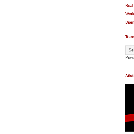
Real
World
Diam
Tran
Powe
Atlet