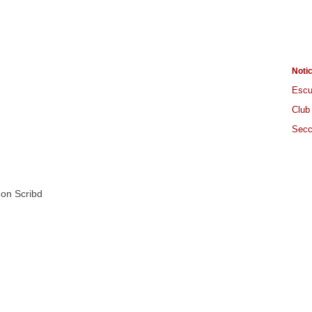
Noti
Escu
Club
Secc
on Scribd