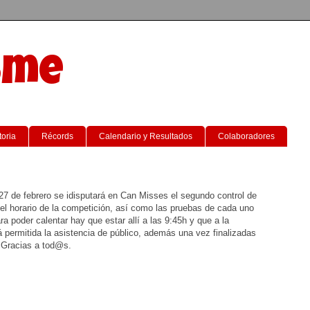
sme
toria
Récords
Calendario y Resultados
Colaboradores
 de febrero se idisputará en Can Misses el segundo control de
el horario de la competición, así como las pruebas de cada uno
ra poder calentar hay que estar allí a las 9:45h y que a la
á permitida la asistencia de público, además una vez finalizadas
. Gracias a tod@s.