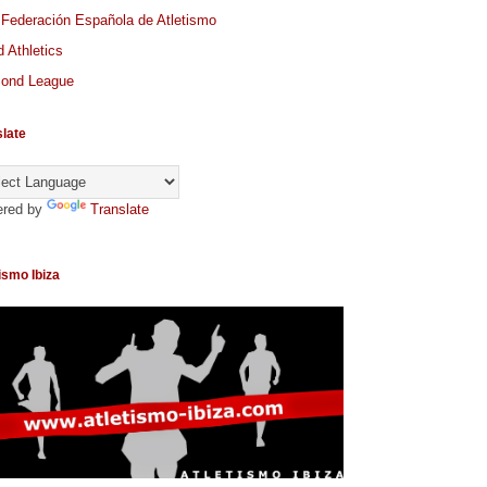
 Federación Española de Atletismo
 Athletics
ond League
slate
red by
Translate
ismo Ibiza