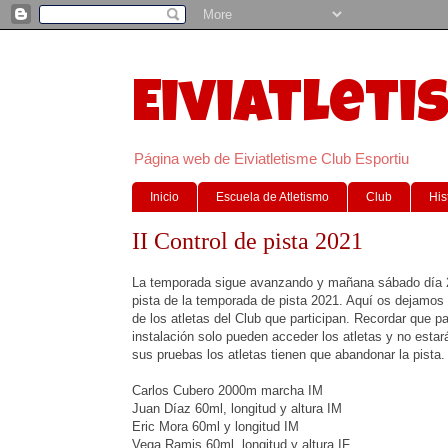
Eiviatleti
Página web de Eiviatletisme Club Esportiu
Inicio
Escuela de Atletismo
Club
His
II Control de pista 2021
La temporada sigue avanzando y mañana sábado día 27
pista de la temporada de pista 2021. Aquí os dejamos 
de los atletas del Club que participan. Recordar que pa
instalación solo pueden acceder los atletas y no estar
sus pruebas los atletas tienen que abandonar la pista
Carlos Cubero 2000m marcha IM
Juan Díaz 60ml, longitud y altura IM
Eric Mora 60ml y longitud IM
Vega Ramis 60ml, longitud y altura IF