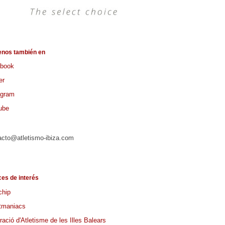
enos también en
book
er
agram
ube
acto@atletismo-ibiza.com
ces de interés
chip
tmaniacs
ació d'Atletisme de les Illes Balears