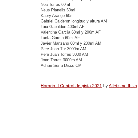
Noa Torres 60ml
Neus Planells 60ml
Kaory Arango 60ml
Gabriel Calderon longitud y altura AM
Laia Gabaldon 400ml AF
Valentina García 60ml y 200m AF
Lucía García 60ml AF
Javier Manzano 60ml y 200ml AM
Pere Juan Tur 3000m AM
Pere Juan Torres 3000 AM
Joan Torres 3000m AM
Adrián Serra Disco CM
Horario II Control de pista 2021
by
Atletismo Ibiza