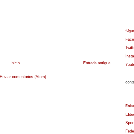
Sígu
Face
Twitt
Inst
Inicio
Entrada antigua
Yout
Enviar comentarios (Atom)
cont
Enla
Elite
Spor
Feder