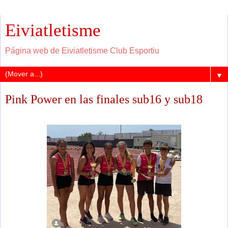
Eiviatletisme
Página web de Eiviatletisme Club Esportiu
▼
Pink Power en las finales sub16 y sub18