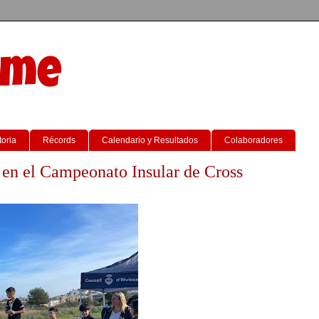
sme
toria
Récords
Calendario y Resultados
Colaboradores
 en el Campeonato Insular de Cross