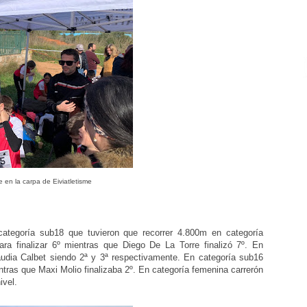
 en la carpa de Eiviatletisme
categoría sub18 que tuvieron que recorrer 4.800m en categoría
ra finalizar 6º mientras que Diego De La Torre finalizó 7º. En
udia Calbet siendo 2ª y 3ª respectivamente. En categoría sub16
ras que Maxi Molio finalizaba 2º. En categoría femenina carrerón
ivel.