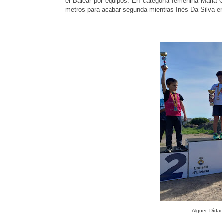
el Balear por equipos. En categoría femenina Maria Ga
metros para acabar segunda mientras Inés Da Silva en
Alguer, Dída