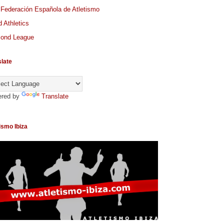
 Federación Española de Atletismo
 Athletics
ond League
slate
red by
Translate
ismo Ibiza