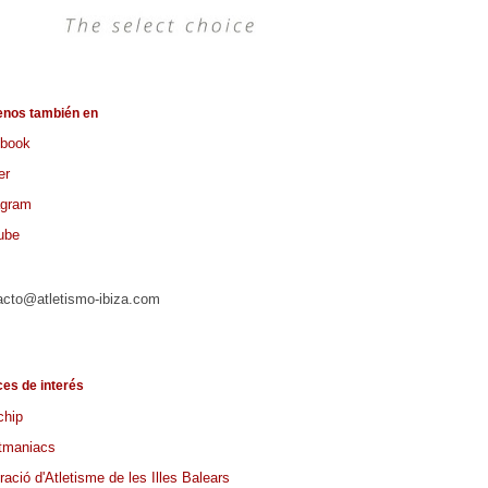
enos también en
book
er
agram
ube
acto@atletismo-ibiza.com
ces de interés
chip
tmaniacs
ació d'Atletisme de les Illes Balears