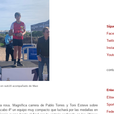
Sígu
Face
Twitt
Inst
Yout
cont
lo en sub16 acompañado de Maxi
Enla
Elite
Spor
a rosa. Magnífica carrera de Pablo Torres y Toni Esteve sobre
acabo 4º un equipo muy compacto que luchará por las medallas en
Feder