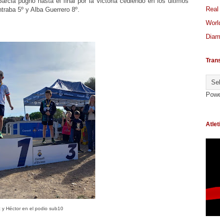
rcia pugno hasta el final por la victoria cediendo en los últimos
Real
traba 5º y Alba Guerrero 8º.
World
Diam
Tran
Powe
Atlet
c y Héctor en el podio sub10