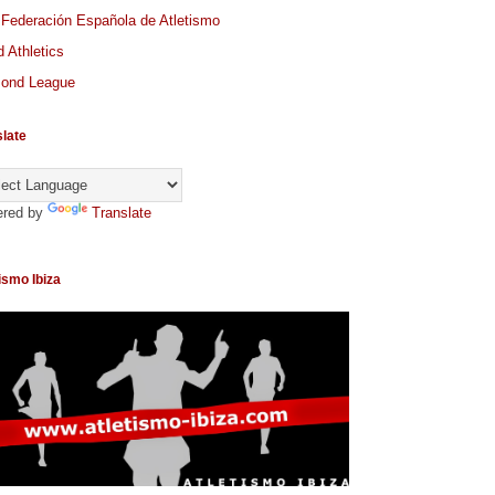
 Federación Española de Atletismo
 Athletics
ond League
slate
red by
Translate
ismo Ibiza