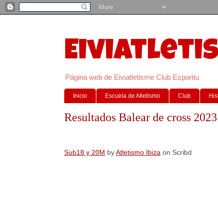
Eiviatleti
Página web de Eiviatletisme Club Esportiu
Inicio
Escuela de Atletismo
Club
His
Resultados Balear de cross 2023
Sub18 y 20M
by
Atletismo Ibiza
on Scribd