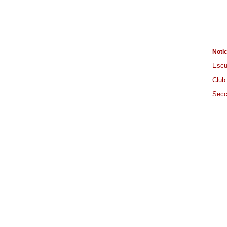
Noti
Escu
Club
Secc