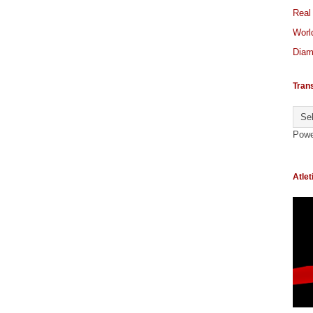
Real
World
Diam
Tran
Powe
Atlet