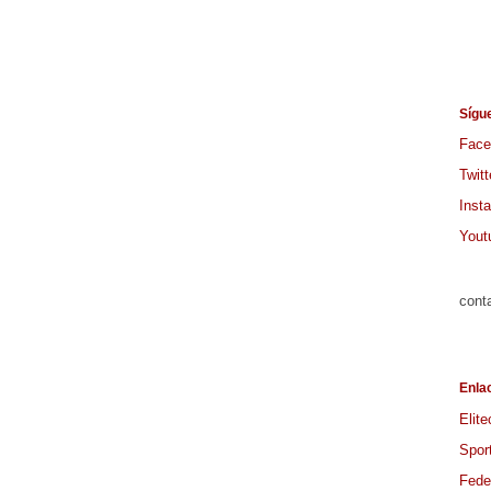
Sígu
Face
Twitt
Inst
Yout
cont
Enla
Elite
Spor
Feder