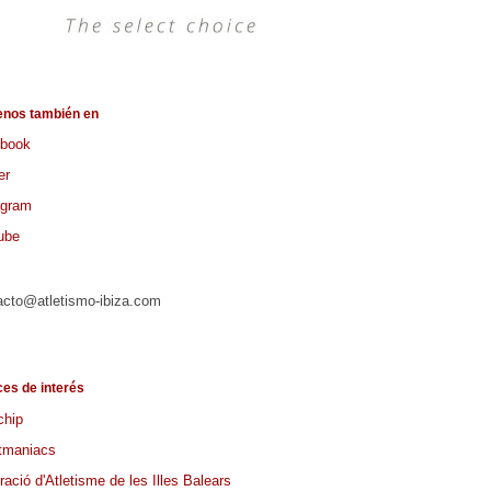
enos también en
book
er
agram
ube
acto@atletismo-ibiza.com
ces de interés
chip
tmaniacs
ació d'Atletisme de les Illes Balears