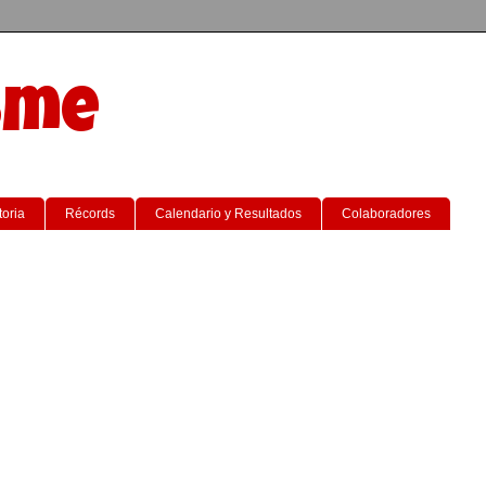
sme
toria
Récords
Calendario y Resultados
Colaboradores