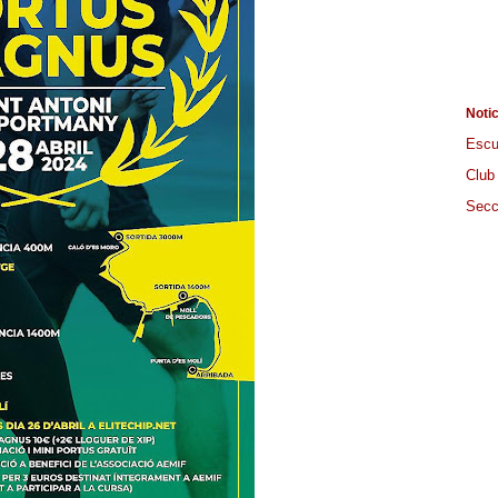
Noti
Escu
Club
Secc