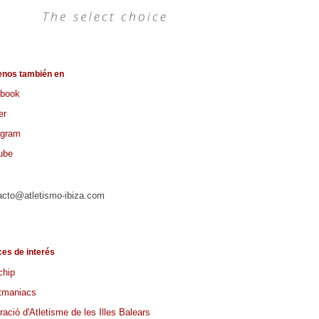
enos también en
book
er
agram
ube
acto@atletismo-ibiza.com
ces de interés
chip
tmaniacs
ació d'Atletisme de les Illes Balears