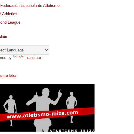
 Federación Española de Atletismo
 Athletics
ond League
slate
red by
Translate
ismo Ibiza