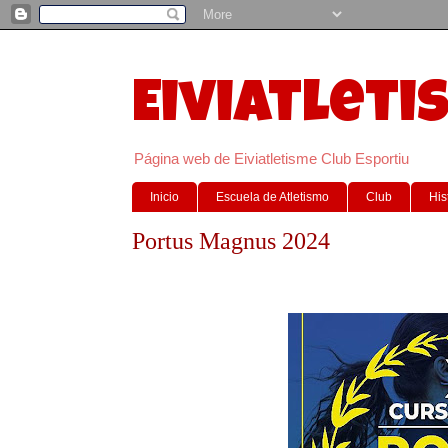
Eiviatleti
Página web de Eiviatletisme Club Esportiu
Inicio
Escuela de Atletismo
Club
His
Portus Magnus 2024