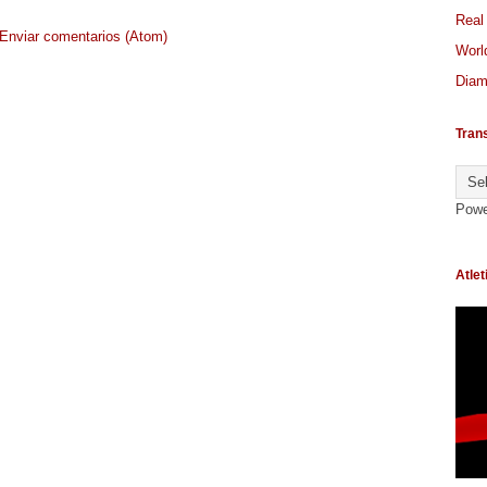
Real
Enviar comentarios (Atom)
World
Diam
Tran
Powe
Atlet