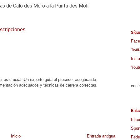
as de Caló des Moro a la Punta des Molí.
nscripciones
Sígu
Face
Twitt
Inst
Yout
er es crucial. Un experto guía el proceso, asegurando
imentación adecuados y técnicas de carrera correctas,
cont
Enla
Elite
Spor
Inicio
Entrada antigua
Feder