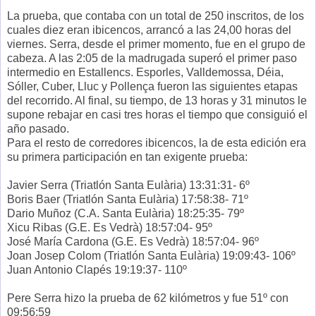
La prueba, que contaba con un total de 250 inscritos, de los
cuales diez eran ibicencos, arrancó a las 24,00 horas del
viernes. Serra, desde el primer momento, fue en el grupo de
cabeza. A las 2:05 de la madrugada superó el primer paso
intermedio en Estallencs. Esporles, Valldemossa, Déia,
Sóller, Cuber, Lluc y Pollença fueron las siguientes etapas
del recorrido. Al final, su tiempo, de 13 horas y 31 minutos le
supone rebajar en casi tres horas el tiempo que consiguió el
año pasado.
Para el resto de corredores ibicencos, la de esta edición era
su primera participación en tan exigente prueba:
Javier Serra (Triatlón Santa Eulària) 13:31:31- 6º
Boris Baer (Triatlón Santa Eulària) 17:58:38- 71º
Dario Muñoz (C.A. Santa Eulària) 18:25:35- 79º
Xicu Ribas (G.E. Es Vedrà) 18:57:04- 95º
José María Cardona (G.E. Es Vedrà) 18:57:04- 96º
Joan Josep Colom (Triatlón Santa Eulària) 19:09:43- 106º
Juan Antonio Clapés 19:19:37- 110º
Pere Serra hizo la prueba de 62 kilómetros y fue 51º con
09:56:59