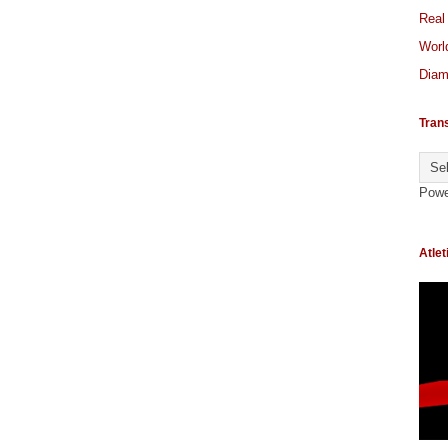
Real
World
Diam
Tran
Powe
Atlet