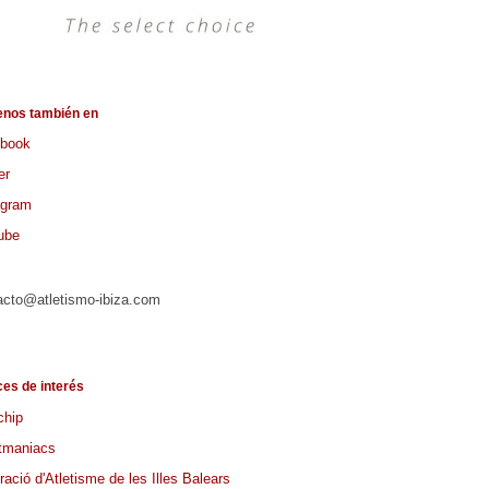
enos también en
book
er
agram
ube
acto@atletismo-ibiza.com
ces de interés
chip
tmaniacs
ació d'Atletisme de les Illes Balears