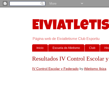
Eiviatleti
Página web de Eiviatletisme Club Esportiu
Inicio
Escuela de Atletismo
Club
His
Resultados IV Control Escolar 
IV Control Escolar y Federado
by
Atletismo Ibiza