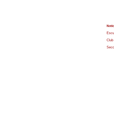
Noti
Escu
Club
Secc