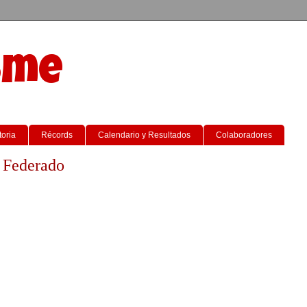
sme
toria
Récords
Calendario y Resultados
Colaboradores
y Federado