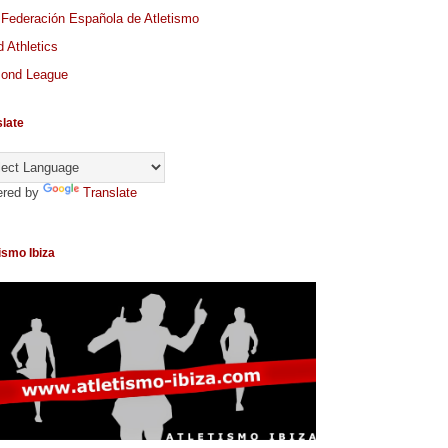
 Federación Española de Atletismo
 Athletics
ond League
slate
red by
Translate
ismo Ibiza