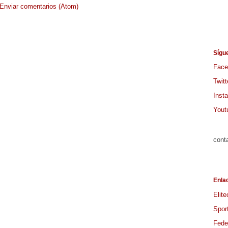
Enviar comentarios (Atom)
Sígu
Face
Twitt
Inst
Yout
cont
Enla
Elite
Spor
Feder