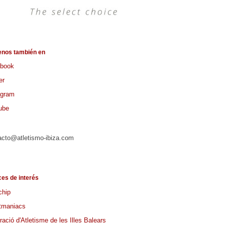
enos también en
book
er
agram
ube
acto@atletismo-ibiza.com
ces de interés
chip
tmaniacs
ació d'Atletisme de les Illes Balears