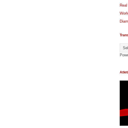
Real
World
Diam
Tran
Powe
Atlet