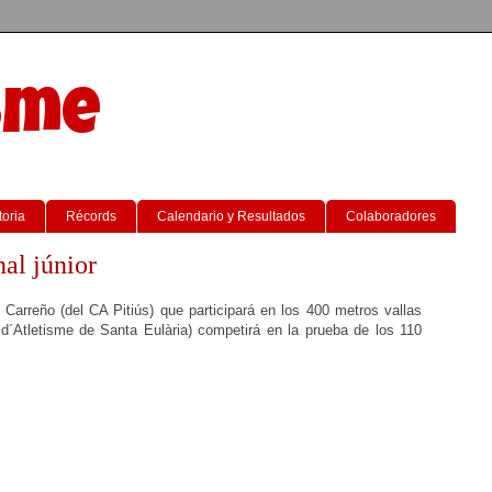
sme
toria
Récords
Calendario y Resultados
Colaboradores
al júnior
arreño (del CA Pitiús) que participará en los 400 metros vallas
d´Atletisme de Santa Eulària) competirá en la prueba de los 110