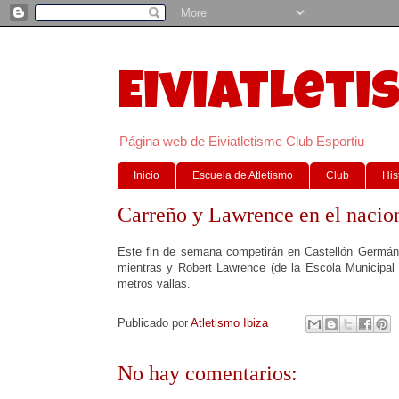
Eiviatleti
Página web de Eiviatletisme Club Esportiu
Inicio
Escuela de Atletismo
Club
His
Carreño y Lawrence en el nacion
Este fin de semana competirán en Castellón Germán C
mientras y Robert Lawrence (de la Escola Municipal 
metros vallas.
Publicado por
Atletismo Ibiza
No hay comentarios: