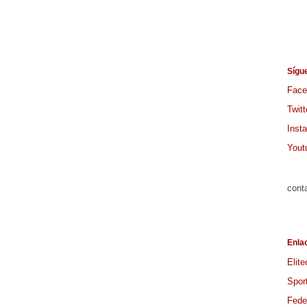
Sígu
Face
Twitt
Inst
Yout
cont
Enla
Elite
Spor
Feder