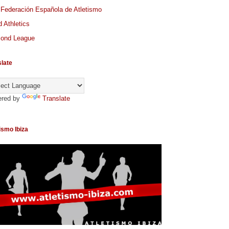
 Federación Española de Atletismo
 Athletics
ond League
slate
red by
Translate
ismo Ibiza