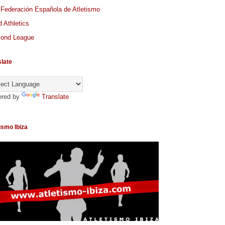
 Federación Española de Atletismo
 Athletics
ond League
slate
red by
Translate
ismo Ibiza