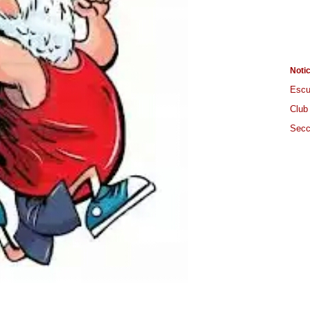
Noti
Escu
Club
Secc