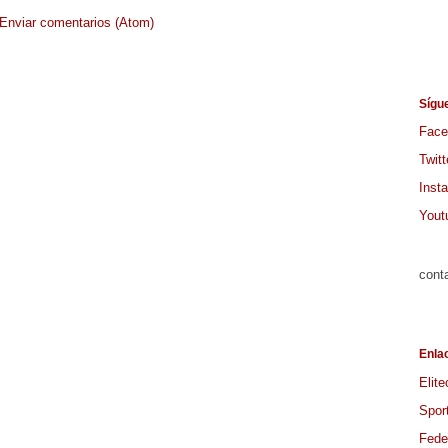
Enviar comentarios (Atom)
Sígu
Face
Twitt
Inst
Yout
cont
Enla
Elite
Spor
Feder