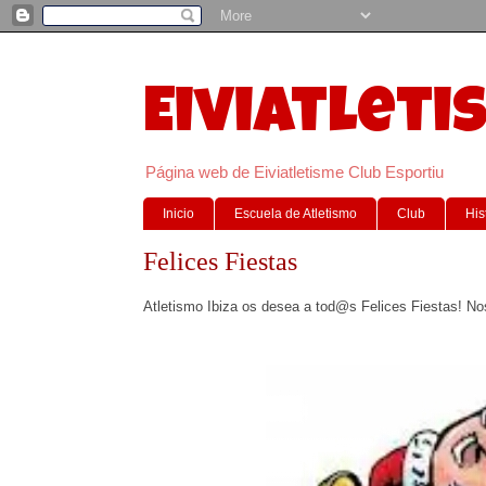
Eiviatleti
Página web de Eiviatletisme Club Esportiu
Inicio
Escuela de Atletismo
Club
His
Felices Fiestas
Atletismo Ibiza os desea a tod@s Felices Fiestas! No