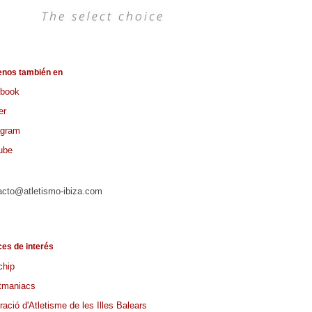
enos también en
book
er
agram
ube
acto@atletismo-ibiza.com
ces de interés
chip
tmaniacs
ació d'Atletisme de les Illes Balears