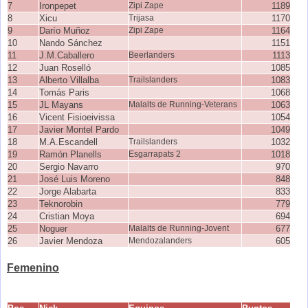
7
Ironpepet
Zipi Zape
1189
8
Xicu
Trijasa
1170
9
Darío Muñoz
Zipi Zape
1164
10
Nando Sánchez
1151
11
J.M.Caballero
Beerlanders
1113
12
Juan Roselló
1085
13
Alberto Villalba
Trailslanders
1083
14
Tomás Paris
1068
15
JL Mayans
Malalts de Running-Veterans
1063
16
Vicent Fisioeivissa
1054
17
Javier Montel Pardo
1049
18
M.A.Escandell
Trailslanders
1032
19
Ramón Planells
Esgarrapats 2
1018
20
Sergio Navarro
970
21
José Luis Moreno
848
22
Jorge Alabarta
833
23
Teknorobin
779
24
Cristian Moya
694
25
Noguer
Malalts de Running-Jovent
677
26
Javier Mendoza
Mendozalanders
605
Femenino