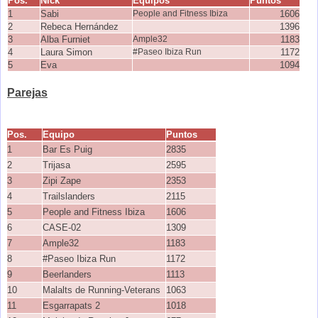
Pos.
Nick
Equipos
Puntos
1
Sabi
People and Fitness Ibiza
1606
2
Rebeca Hernández
1396
3
Alba Furniet
Ample32
1183
4
Laura Simon
#Paseo Ibiza Run
1172
5
Eva
1094
Parejas
Pos.
Equipo
Puntos
1
Bar Es Puig
2835
2
Trijasa
2595
3
Zipi Zape
2353
4
Trailslanders
2115
5
People and Fitness Ibiza
1606
6
CASE-02
1309
7
Ample32
1183
8
#Paseo Ibiza Run
1172
9
Beerlanders
1113
10
Malalts de Running-Veterans
1063
11
Esgarrapats 2
1018