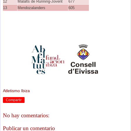
12
Malalts de Running-Jovent
677
13
Mendozalanders
605
Atletismo Ibiza
Compartir
No hay comentarios:
Publicar un comentario