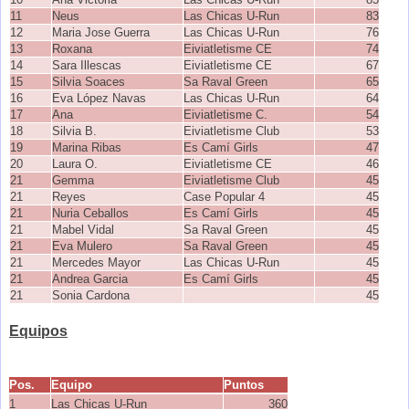
11
Neus
Las Chicas U-Run
83
12
Maria Jose Guerra
Las Chicas U-Run
76
13
Roxana
Eiviatletisme CE
74
14
Sara Illescas
Eiviatletisme CE
67
15
Silvia Soaces
Sa Raval Green
65
16
Eva López Navas
Las Chicas U-Run
64
17
Ana
Eiviatletisme C.
54
18
Silvia B.
Eiviatletisme Club
53
19
Marina Ribas
Es Camí Girls
47
20
Laura O.
Eiviatletisme CE
46
21
Gemma
Eiviatletisme Club
45
21
Reyes
Case Popular 4
45
21
Nuria Ceballos
Es Camí Girls
45
21
Mabel Vidal
Sa Raval Green
45
21
Eva Mulero
Sa Raval Green
45
21
Mercedes Mayor
Las Chicas U-Run
45
21
Andrea Garcia
Es Camí Girls
45
21
Sonia Cardona
45
Equipos
Pos.
Equipo
Puntos
1
Las Chicas U-Run
360