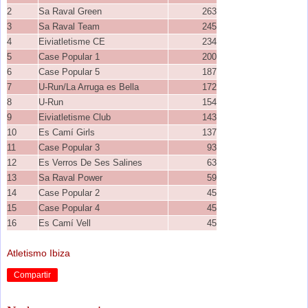
2
Sa Raval Green
263
3
Sa Raval Team
245
4
Eiviatletisme CE
234
5
Case Popular 1
200
6
Case Popular 5
187
7
U-Run/La Arruga es Bella
172
8
U-Run
154
9
Eiviatletisme Club
143
10
Es Camí Girls
137
11
Case Popular 3
93
12
Es Verros De Ses Salines
63
13
Sa Raval Power
59
14
Case Popular 2
45
15
Case Popular 4
45
16
Es Camí Vell
45
Atletismo Ibiza
Compartir