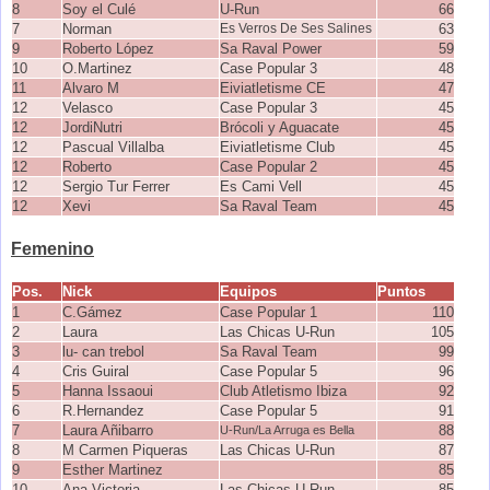
8
Soy el Culé
U-Run
66
7
Norman
Es Verros De Ses Salines
63
9
Roberto López
Sa Raval Power
59
10
O.Martinez
Case Popular 3
48
11
Alvaro M
Eiviatletisme CE
47
12
Velasco
Case Popular 3
45
12
JordiNutri
Brócoli y Aguacate
45
12
Pascual Villalba
Eiviatletisme Club
45
12
Roberto
Case Popular 2
45
12
Sergio Tur Ferrer
Es Cami Vell
45
12
Xevi
Sa Raval Team
45
Femenino
Pos.
Nick
Equipos
Puntos
1
C.Gámez
Case Popular 1
110
2
Laura
Las Chicas U-Run
105
3
lu- can trebol
Sa Raval Team
99
4
Cris Guiral
Case Popular 5
96
5
Hanna Issaoui
Club Atletismo Ibiza
92
6
R.Hernandez
Case Popular 5
91
7
Laura Añibarro
88
U-Run/La Arruga es Bella
8
M Carmen Piqueras
Las Chicas U-Run
87
9
Esther Martinez
85
10
Ana Victoria
Las Chicas U-Run
85