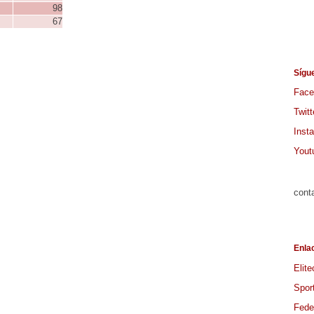
98
67
Sígu
Face
Twitt
Inst
Yout
cont
Enla
Elite
Spor
Feder