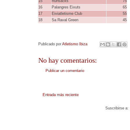
15
Runsacks
75
16
Palangres Eixuts
65
17
Eiviatletisme Club
55
18
Sa Raval Green
45
Publicado por
Atletismo Ibiza
No hay comentarios:
Publicar un comentario
Entrada más reciente
Suscribirse a: