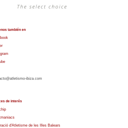
enos también en
book
er
agram
ube
acto@atletismo-ibiza.com
ces de interés
chip
tmaniacs
ació d'Atletisme de les Illes Balears