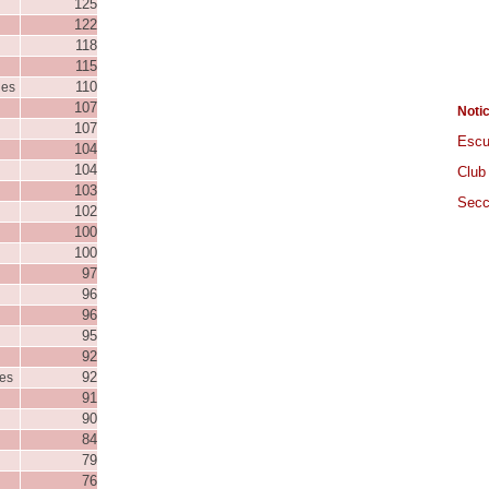
125
122
118
115
110
nes
107
Noti
107
Escu
104
104
Club
103
Secc
102
100
100
97
96
96
95
92
92
nes
91
90
84
79
76