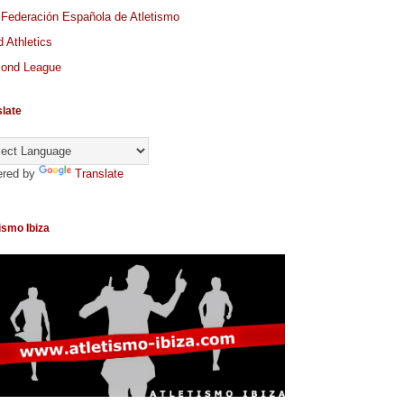
 Federación Española de Atletismo
 Athletics
ond League
slate
red by
Translate
ismo Ibiza