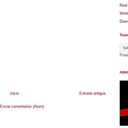
Real
World
Diam
Tran
Powe
Atlet
Inicio
Entrada antigua
Enviar comentarios (Atom)