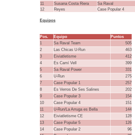
11
Susana Costa Riera
Sa Raval
12
Reyes
Case Popular 4
Equipos
Pos.
Equipo
Puntos
1
Sa Raval Team
505
2
Las Chicas U-Run
463
3
Eiviatletisme
412
4
Es Camí Vell
399
5
Sa Raval Power
331
6
U-Run
275
7
Case Popular 1
257
8
Es Verros De Ses Salines
202
9
Case Popular 3
154
10
Case Popular 4
151
11
U-Run/La Arruga es Bella
144
12
Eiviatletisme CE
128
13
Case Popular 5
126
14
Case Popular 2
96