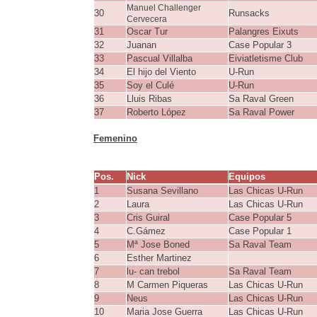
Manuel Challenger
30
Runsacks
Cervecera
31
Oscar Tur
Palangres Eixuts
32
Juanan
Case Popular 3
33
Pascual Villalba
Eiviatletisme Club
34
El hijo del Viento
U-Run
35
Soy el Culé
U-Run
36
Lluis Ribas
Sa Raval Green
37
Roberto López
Sa Raval Power
Femenino
Pos.
Nick
Equipos
1
Susana Sevillano
Las Chicas U-Run
2
Laura
Las Chicas U-Run
3
Cris Guiral
Case Popular 5
4
C.Gámez
Case Popular 1
5
Mª Jose Boned
Sa Raval Team
6
Esther Martinez
7
lu- can trebol
Sa Raval Team
8
M Carmen Piqueras
Las Chicas U-Run
9
Neus
Las Chicas U-Run
10
Maria Jose Guerra
Las Chicas U-Run