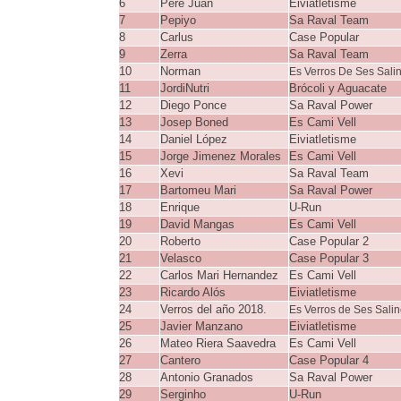
6
Pere Juan
Eiviatletisme
7
Pepiyo
Sa Raval Team
8
Carlus
Case Popular
9
Zerra
Sa Raval Team
10
Norman
Es Verros De Ses Sali
11
JordiNutri
Brócoli y Aguacate
12
Diego Ponce
Sa Raval Power
13
Josep Boned
Es Cami Vell
14
Daniel López
Eiviatletisme
15
Jorge Jimenez Morales
Es Cami Vell
16
Xevi
Sa Raval Team
17
Bartomeu Mari
Sa Raval Power
18
Enrique
U-Run
19
David Mangas
Es Cami Vell
20
Roberto
Case Popular 2
21
Velasco
Case Popular 3
22
Carlos Mari Hernandez
Es Cami Vell
23
Ricardo Alós
Eiviatletisme
24
Verros del año 2018.
Es Verros de Ses Sali
25
Javier Manzano
Eiviatletisme
26
Mateo Riera Saavedra
Es Cami Vell
27
Cantero
Case Popular 4
28
Antonio Granados
Sa Raval Power
29
Serginho
U-Run