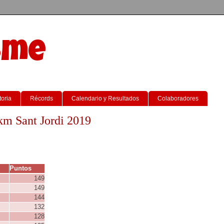
sme
toria
Récords
Calendario y Resultados
Colaboradores
km Sant Jordi 2019
Puntos
149
149
144
132
128