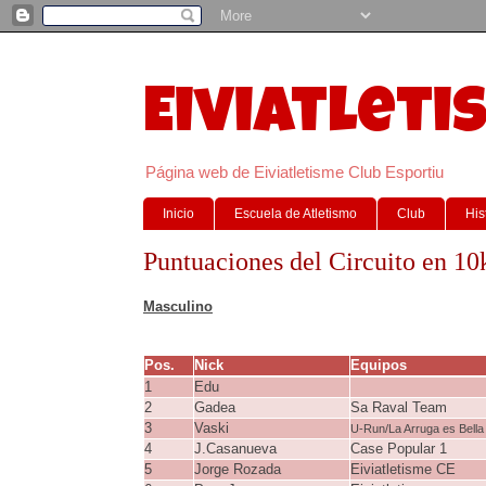
Eiviatleti
Página web de Eiviatletisme Club Esportiu
Inicio
Escuela de Atletismo
Club
His
Puntuaciones del Circuito en 10
Masculino
Pos.
Nick
Equipos
1
Edu
2
Gadea
Sa Raval Team
3
Vaski
U-Run/La Arruga es Bella
4
J.Casanueva
Case Popular 1
5
Jorge Rozada
Eiviatletisme CE