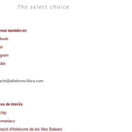
enos también en
book
er
agram
ube
acto@atletismo-ibiza.com
ces de interés
chip
tmaniacs
ació d'Atletisme de les Illes Balears