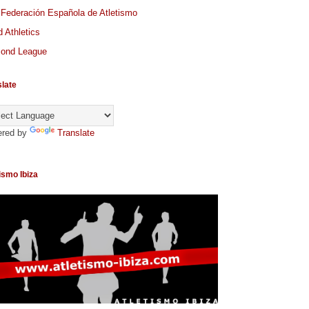
 Federación Española de Atletismo
 Athletics
ond League
slate
red by
Translate
ismo Ibiza