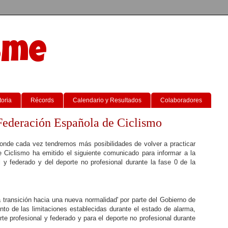
sme
toria
Récords
Calendario y Resultados
Colaboradores
Federación Española de Ciclismo
nde cada vez tendremos más posibilidades de volver a practicar
 Ciclismo ha emitido el siguiente comunicado para informar a la
al y federado y del deporte no profesional durante la fase 0 de la
la transición hacia una nueva normalidad' por parte del Gobierno de
nto de las limitaciones establecidas durante el estado de alarma,
te profesional y federado y para el deporte no profesional durante