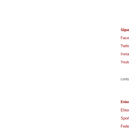
Sígu
Face
Twitt
Inst
Yout
cont
Enla
Elite
Spor
Feder