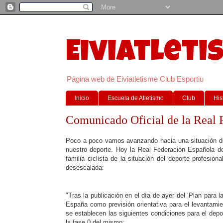
Eiviatleti
Página web de Eiviatletisme Club Esportiu
Inicio
Escuela de Atletismo
Club
His
Comunicado Oficial de la Real 
Poco a poco vamos avanzando hacia una situación do
nuestro deporte. Hoy la Real Federación Española de
familia ciclista de la situación del deporte profesion
desescalada:
"Tras la publicación en el día de ayer del ‘Plan para 
España como previsión orientativa para el levantamie
se establecen las siguientes condiciones para el depor
la fase 0 del mismo: