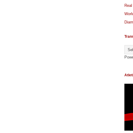
Real
World
Diam
Tran
Powe
Atlet